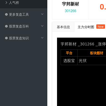
人气榜
宇邦新材
0
301266
更多复盘工具
股票复盘百科
基本信息
主力分时图
New
股票复盘知识