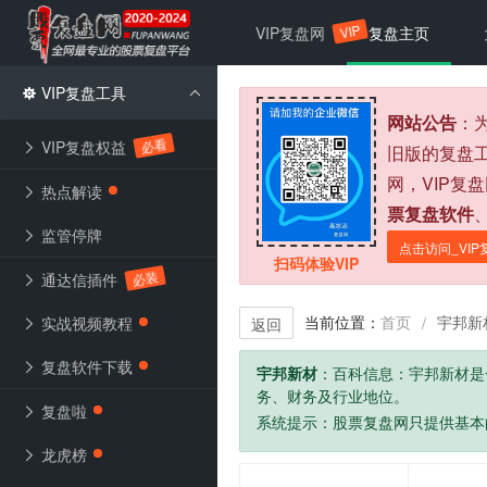
VIP
VIP复盘网
复盘主页
VIP复盘工具
网站公告
：
必看
VIP复盘权益
旧版的复盘
网，VIP复
热点解读
票复盘软件
监管停牌
点击访问_VIP
扫码体验VIP
必装
通达信插件
当前位置：
首页
宇邦新
/
实战视频教程
返回
复盘软件下载
宇邦新材
：百科信息：宇邦新材是
务、财务及行业地位。
复盘啦
系统提示：股票复盘网只提供基本
龙虎榜